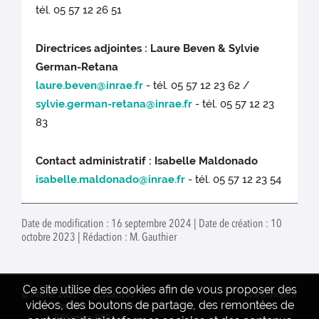
tél. 05 57 12 26 51
Directrices adjointes : Laure Beven & Sylvie
German-Retana
laure.beven@inrae.fr
- tél. 05 57 12 23 62 /
sylvie.german-retana@inrae.fr
- tél. 05 57 12 23
83
Contact administratif : Isabelle Maldonado
isabelle.maldonado@inrae.fr
- tél. 05 57 12 23 54
Date de modification : 16 septembre 2024 | Date de création : 10
octobre 2023 | Rédaction : M. Gauthier
Ce site utilise des cookies afin de vous proposer des
© INRAE 2022
Actualités
www.inrae.fr
vidéos, des boutons de partage, des remontées de
Contact
Crédits
RSSnews-BFP