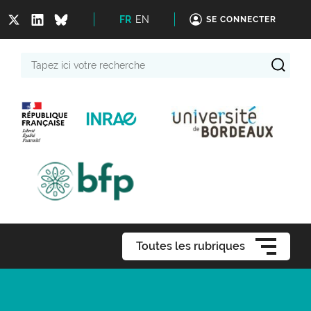
FR
EN
SE CONNECTER
Tapez
ici
votre
recherche
Toutes les rubriques